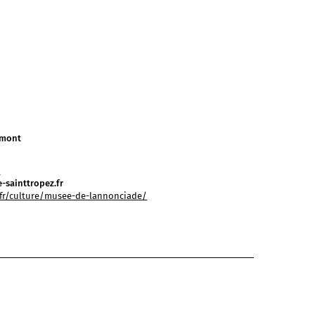
mmont
0
-sainttropez.fr
.fr/culture/musee-de-lannonciade/