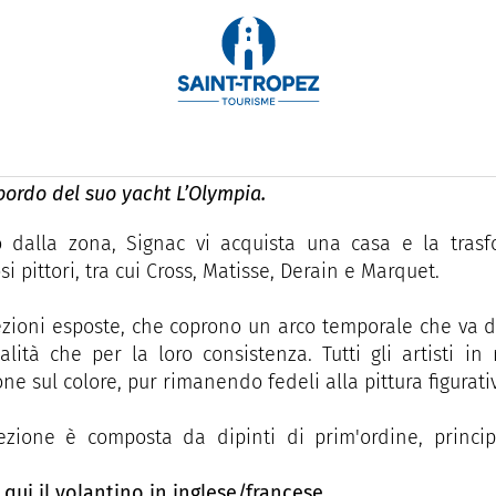
pez
ciade, il museo d'arte moderna di Saint-Tropez, fondato 
più attivi dell’avanguardia pittorica all’inizio del XX s
bordo del suo yacht L’Olympia.
o dalla zona, Signac vi acquista una casa e la tras
i pittori, tra cui Cross, Matisse, Derain e Marquet.
ezioni esposte, che coprono un arco temporale che va da
alità che per la loro consistenza. Tutti gli artisti 
one sul colore, pur rimanendo fedeli alla pittura figurati
ezione è composta da dipinti di prim'ordine, princi
.
 qui il volantino in inglese/francese.