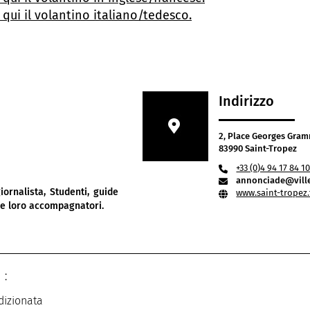
 qui il volantino italiano/tedesco.
Indirizzo
2, Place Georges Gra
83990 Saint-Tropez
+33 (0)4 94 17 84 1
annonciade@ville
iornalista, Studenti, guide
www.saint-tropez
i e loro accompagnatori.
 :
dizionata