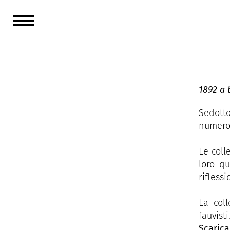
Tro
L'Annon
centri 
1892 a 
Sedott
numeros
Le coll
loro qu
riflessi
La coll
fauvisti
Scarica