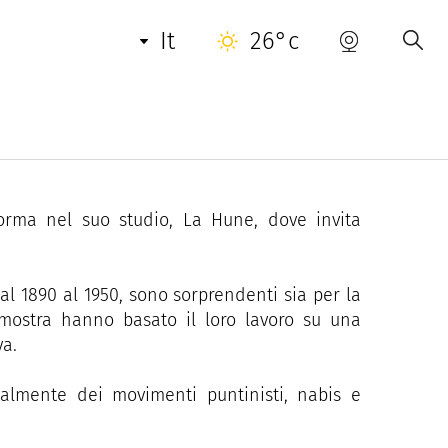
it
26°c
nel 1922, ricorda che la città è stata uno dei
ecolo, grazie a Paul Signac che vi approdò nel
forma nel suo studio, La Hune, dove invita
l 1890 al 1950, sono sorprendenti sia per la
in mostra hanno basato il loro lavoro su una
va.
palmente dei movimenti puntinisti, nabis e