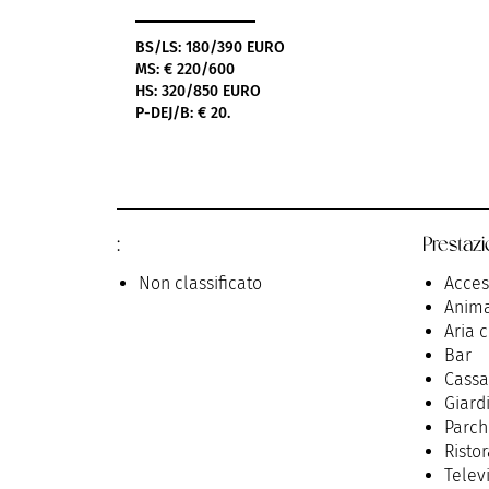
BS/LS: 180/390 EURO
MS: € 220/600
HS: 320/850 EURO
P-DEJ/B: € 20.
:
Prestazi
Non classificato
Acces
Anima
Aria 
Bar
Cassa
Giard
Parch
Risto
Telev