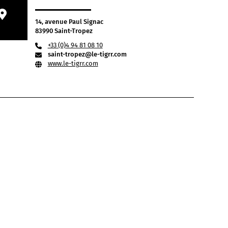
14, avenue Paul Signac
83990 Saint-Tropez
+33 (0)4 94 81 08 10
saint-tropez@le-tigrr.com
www.le-tigrr.com