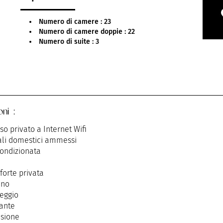
Numero di camere : 23
Numero di camere doppie : 22
Numero di suite : 3
oni :
so privato a Internet Wifi
li domestici ammessi
condizionata
forte privata
ino
eggio
rante
isione