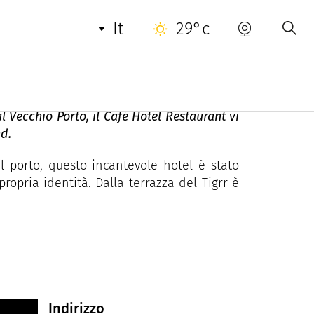
ENOTA
INFORMAZIONI UTILI
CONTATTO
it
29°c
l Vecchio Porto, il Café Hôtel Restaurant vi
nd.
l porto, questo incantevole hotel è stato
opria identità. Dalla terrazza del Tigrr è
Indirizzo