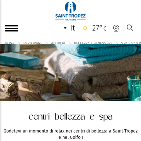
it
27°c
HOME
ESPLORARE
ATTIVITÀ
BELLEZZA E BENESSERE
SPA E SALO
centri bellezza e spa
Godetevi un momento di relax nei centri di bellezza a Saint-Tropez
e nel Golfo !