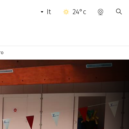
it
24°c
TO