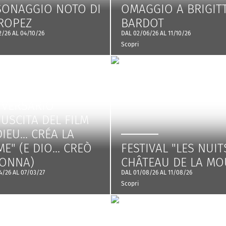
SONAGGIO NOTO DI
OMAGGIO A BRIGIT
TROPEZ
BARDOT
2/26 AL 04/10/26
DAL 02/06/26 AL 11/10/26
Scopri
RA - 70°
IVERSARIO
'USCITA DEL FILM
DIEU... CRÉA LA
E" (E DIO... CREÒ
FESTIVAL "LES NUIT
DONNA)
CHÂTEAU DE LA MO
4/26 AL 07/03/27
DAL 01/08/26 AL 11/08/26
Scopri