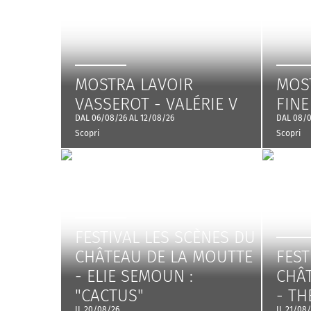
MOSTRA LAVOIR
MOST
VASSEROT - VALÉRIE V
FINE
DAL 06/08/26 AL 12/08/26
DAL 08/0
Scopri
Scopri
FESTIVAL LES SCÈNES DU
CHÂTEAU DE LA MOUTTE
FEST
- ELIE SEMOUN :
CHÂ
"CACTUS"
- TH
IL 20/08/26
IL 21/08