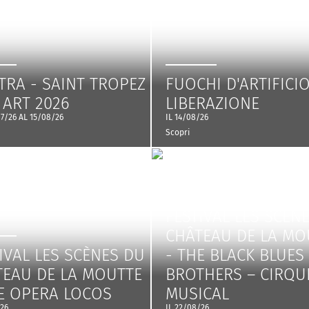
RA - SAINT TROPEZ
FUOCHI D'ARTIFICIO
 ART 2026
LIBERAZIONE
7/26 AL 15/08/26
IL 14/08/26
Scopri
FESTIVAL LES SCÈN
CHÂTEAU DE LA MO
IVAL LES SCÈNES DU
- THE BLACK BLUES
TEAU DE LA MOUTTE
BROTHERS – CIRQU
E OPERA LOCOS
MUSICAL
/26
IL 22/08/26