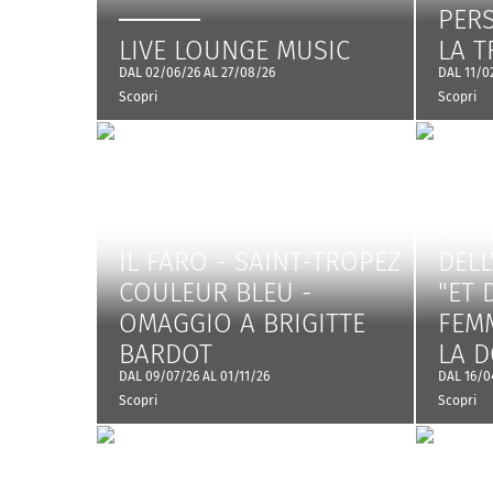
PER
LIVE LOUNGE MUSIC
LA 
DAL 02/06/26 AL 27/08/26
DAL 11/0
Scopri
Scopri
MOST
ANN
IL FARO - SAINT-TROPEZ
DELL
COULEUR BLEU -
"ET 
OMAGGIO A BRIGITTE
FEMM
BARDOT
LA 
DAL 09/07/26 AL 01/11/26
DAL 16/0
Scopri
Scopri