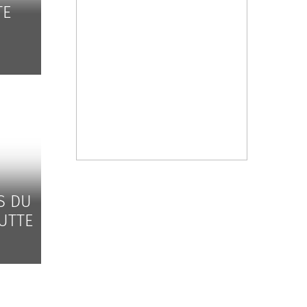
TE
S DU
UTTE