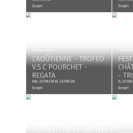
Scopri
Scopri
L'AOÛTIENNE - TROFEO
FEST
V.S.C POURCHET -
CHÂ
REGATA
- TR
DAL 22/08/26 AL 23/08/26
IL 23/08
Scopri
Scopri
FESTIVAL LES SCÈNES DU
CHÂTEAU DE LA MOUTTE