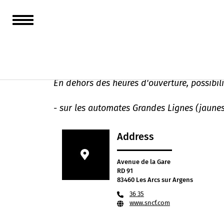
Gare SNCF Les Ar
En dehors des heures d'ouverture, possibilit
- sur les automates Grandes Lignes (jaunes)
Address
Avenue de la Gare
RD 91
83460 Les Arcs sur Argens
36 35
www.sncf.com