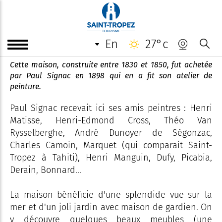
La Hune, maison de Paul
Signac
en
27°c
Cette maison, construite entre 1830 et 1850, fut achetée
par Paul Signac en 1898 qui en a fit son atelier de
peinture.
Paul Signac recevait ici ses amis peintres : Henri
Matisse, Henri-Edmond Cross, Théo Van
Rysselberghe, André Dunoyer de Ségonzac,
Charles Camoin, Marquet (qui comparait Saint-
Tropez à Tahiti), Henri Manguin, Dufy, Picabia,
Derain, Bonnard...
La maison bénéficie d'une splendide vue sur la
mer et d'un joli jardin avec maison de gardien. On
y découvre quelques beaux meubles (une